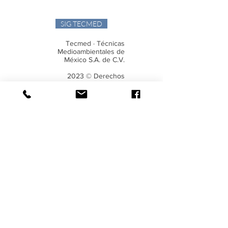
SIG TECMED
Tecmed · Técnicas
Medioambientales de
México S.A. de C.V.
2023 © Derechos
Reservados
Avenida Homero Nº 229,
Despacho 401,
Polanco V Sección, Miguel
Hidalgo,
C.P. 11560, CDMX
52 (55) 26242365
52 (55) 26242209
Aviso Legal
Avisos de Privacidad
Política de
Privacidad
Política de Cookies