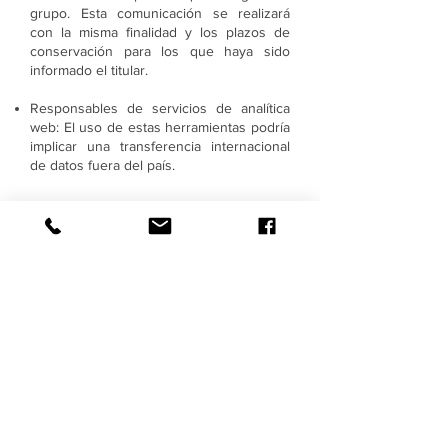
grupo. Esta comunicación se realizará
con la misma finalidad y los plazos de
conservación para los que haya sido
informado el titular.
Responsables de servicios de analítica
web: El uso de estas herramientas podría
implicar una transferencia internacional
de datos fuera del país.
¿Cuáles son los derechos de los
usuarios/titulares de los datos
personales?
El usuario puede ejercitar sus derechos
de acceso, rectificación, supresión,
portabilidad y la limitación u oposición
dirigiéndose por escrito a Tecmed ·
Técnicas Medioambientales de México
S.A. de C.V con dirección en Avenida