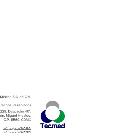
México S.A. de C.V.
rechos Reservados
229, Despacho 401,
ón, Miguel Hidalgo,
C.P. 11560, CDMX
52 (55) 26242365
52 (55) 26242209