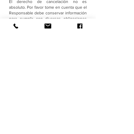
El derecho de cancelación no es
absoluto. Por favor tome en cuenta que el
Responsable debe conservar información
para cumplir con diversas obligaciones
legales y que para hacerlo puede
compartir sus datos personales con otras
entidades u organismos. En tales casos,
es posible que el derecho de cancelación
deba solicitarse ante la entidad que
recibió sus datos personales.
¿Quiere revocar su consentimiento?
En algunos casos, podrá revocar el
consentimiento para el tratamiento de sus
datos personales; sin embargo, esta
revocación no puede tener efectos
retroactivos, es decir, no puede afectar a
situaciones, trámites o transferencias
realizadas antes de la revocación de su
consentimiento; así como tampoco en los
casos en que dicha revocación suponga
el incumplimiento de disposiciones
generales de orden público que
establezcan la obligación de mantener el